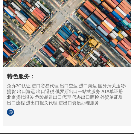
特色服务：
免办3C认证
进口贸易代理
出口空运
进口海运
国外清关送货/
提货
出口海运
出口退税
俄罗斯出口一站式服务
ATA单证册
北京货代报关
危险品进出口代理
代办出口商检
外贸单证及
出口流程
进出口报关代理
进出口资质办理服务