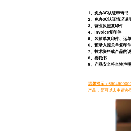
1
、免办3C认证申请书
2
、免办3C认证情况说
3
、营业执照复印件
4
、invoice复印件
5
、装箱单复印件、运
6
、预录入报关单复印件
7
、技术资料或产品的说
8
、委托书
9
、产品安全符合性声
温馨提示：
690490
产品，是可以去申请办