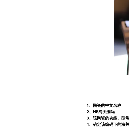
1
、陶瓷的中文名称
2
、HS海关编码
3
、该陶瓷的功能、型
4
、确定该编码下的海