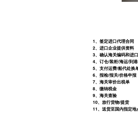
1
、签定进口代理合同
2
、进口企业提供资料
3
、确认海关编码和进
4
、订仓/装柜/海运/到港
5
、支付运费/船代处换
6
、报检/报关/价格申报
7
、海关审价出税单
8
、缴纳税金
9
、海关查验
10
、放行货物/提货
11
、送货至国内指定地