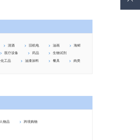
清酒
旧机电
油画
海鲜
医疗设备
药品
生物试剂
险化工品
油漆涂料
餐具
肉类
人物品
跨境购物