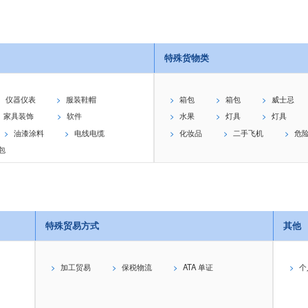
特殊货物类
仪器仪表
服装鞋帽
箱包
箱包
威士忌
家具装饰
软件
水果
灯具
灯具
油漆涂料
电线电缆
化妆品
二手飞机
危
包
特殊贸易方式
其他
加工贸易
保税物流
ATA 单证
个