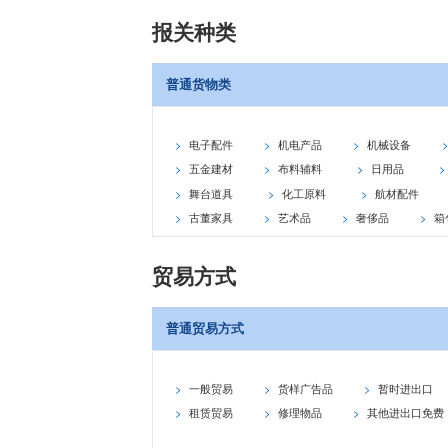
报关种类
普通货物类
电子配件
机电产品
机械设备
五金建材
布料辅料
日用品
舞台道具
化工原料
航材配件
古董家具
艺术品
奢侈品
箱
贸易方式
普通贸易方式
一般贸易
货样广告品
暂时进出口
租赁贸易
修理物品
其他进出口免费