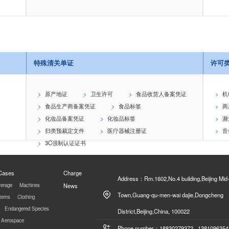
特殊清关单证
许可
原产地证
卫生许可
食品收货人备案凭证
机
食品生产商备案凭证
食品标签
两
化妆品备案凭证
化妆品标签
濒
归类预裁定文件
医疗器械注册证
音
3C强制认证证书
 Cases
Charge
Address：Rm.1602,No.4 building,Beijing Mid
erage
Machines
News
Town,Guang-qu-men-wai dajie,Dongcheng
Items
Clothing
Endangered Species
District,Beijing,China, 100022
Aerospace
Phone number：18830279372 1381096354