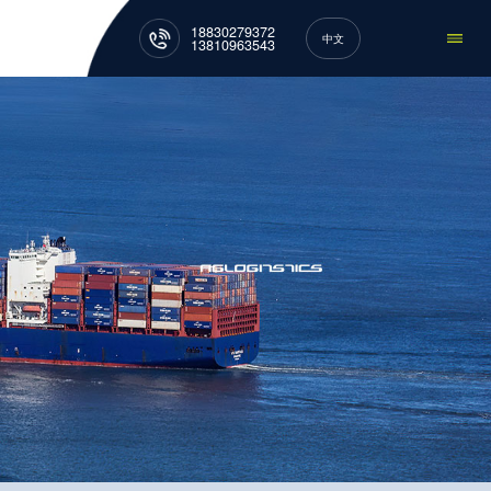
18830279372
中文
13810963543