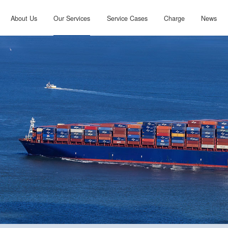
About Us
Our Services
Service Cases
Charge
News