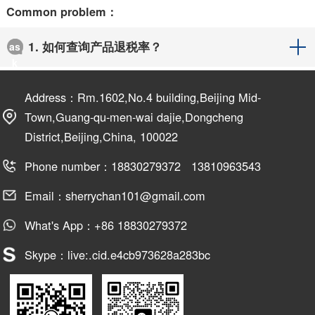
Common problem：
1. 如何查询产品退税率？
as
k
Address：Rm.1602,No.4 building,Beijing Mid-
Town,Guang-qu-men-wai dajie,Dongcheng
District,Beijing,China, 100022
Phone number：18830279372 13810963543
Email：sherrychan101@gmail.com
What's App：+86 18830279372
Skype：live:.cid.e4cb973628a283bc