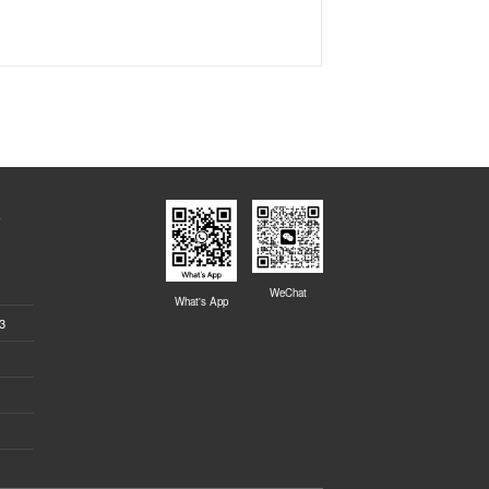
-
WeChat
What's App
3