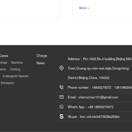
More >
 Cases
Charge
Address：Rm.1602,No.4 building,Beijing Mid
erage
Machines
News
Town,Guang-qu-men-wai dajie,Dongcheng
Items
Clothing
Endangered Species
District,Beijing,China, 100022
Aerospace
Phone number：18830279372 1381096354
Email：sherrychan101@gmail.com
What's App：+86 18830279372
Skype：live:.cid.e4cb973628a283bc