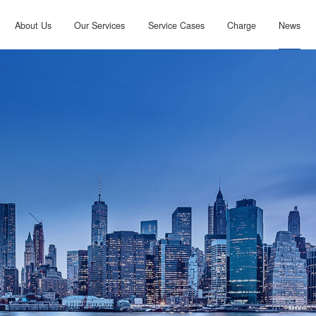
About Us
Our Services
Service Cases
Charge
News