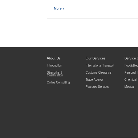
More >
About Us
Our Services
Service
Introduction
International Transport
Food&Bev
Strengths &
Customs Clearance
Personal 
Qualification
Trade Agency
Chemical
Online Consulting
Featured Services
Medical