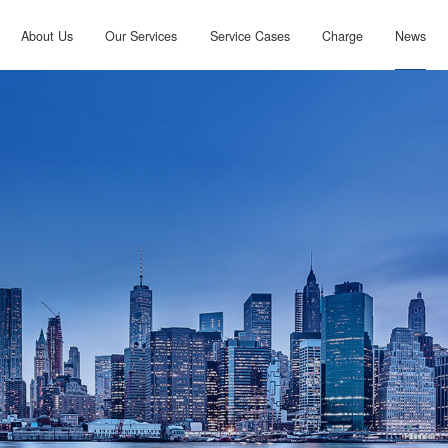
About Us
Our Services
Service Cases
Charge
News